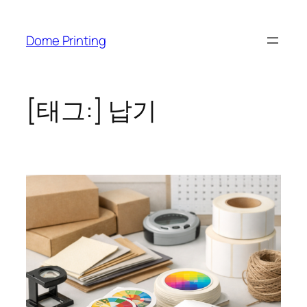
콘
텐
Dome Printing
츠
로
바
로
[태그:]
납기
가
기