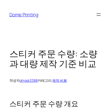
콘
텐
Dome Printing
츠
로
바
로
가
기
스티커 주문 수량: 소량
과 대량 제작 기준 비교
작성자
dmssk3388
카테고리:
제작 비용
스티커 주문 수량 개요