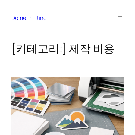
콘
텐
Dome Printing
츠
로
바
로
[카테고리:]
제작 비용
가
기