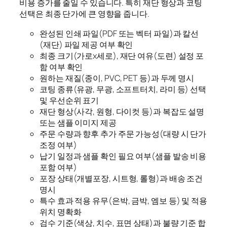
비용 증가를 줄일 수 있습니다. 특히 재단 형상과 코팅
선택은 최종 단가에 큰 영향을 줍니다.
완성된 인쇄 파일(PDF 또는 벡터 파일)과 칼선
(재단) 파일 제공 여부 확인
최종 크기(가로x세로), 재단 여유(도련) 설정 포
함 여부 확인
원하는 재질(종이, PVC, PET 등)과 두께 명시
코팅 종류(유광, 무광, 소프트터치, 라미 등) 선택
및 우선순위 표기
재단 형상(사각, 원형, 다이컷 등)과 복잡도 설명
또는 샘플 이미지 제공
주문 수량과 향후 추가 주문 가능성(대량 시 단가
조정 여부)
납기 일정과 샘플 확인 필요 여부(샘플 발송 비용
포함 여부)
포장 상태(개별포장, 시트형, 롤형)과 배송 조건
명시
특수 효과 적용 유무(은박, 금박, 엠보 등) 및 적용
위치 명확화
검수 기준(색상, 치수, 표면 상태)과 불량 기준 합