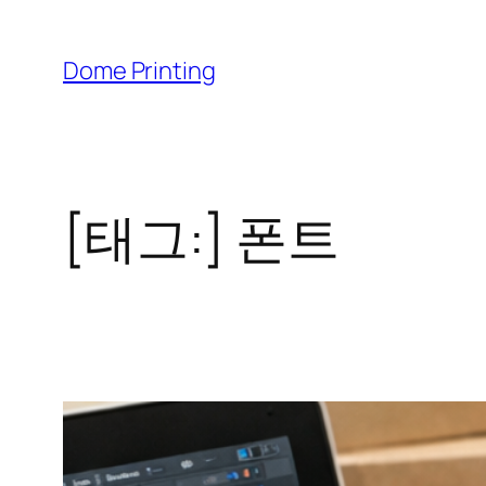
콘
텐
Dome Printing
츠
로
바
로
[태그:]
폰트
가
기