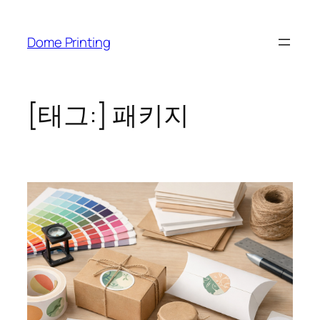
콘
텐
Dome Printing
츠
로
바
로
[태그:]
패키지
가
기