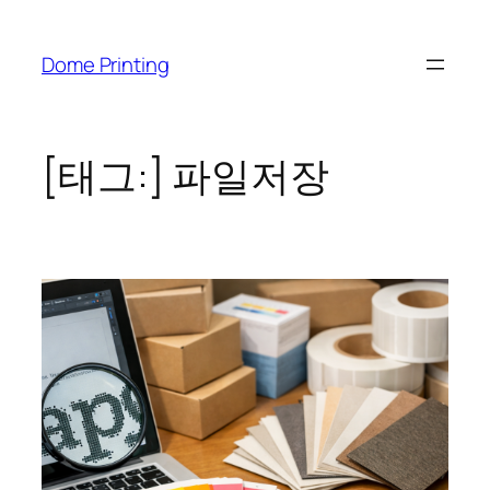
콘
텐
Dome Printing
츠
로
바
로
[태그:]
파일저장
가
기