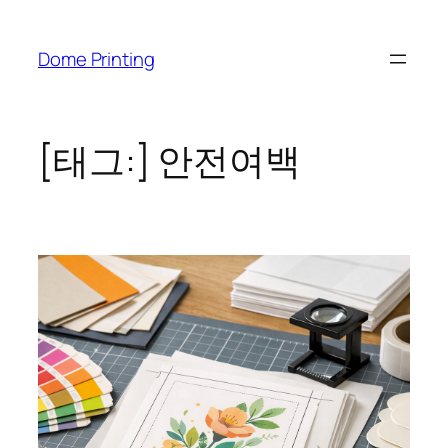
콘
텐
Dome Printing
츠
로
바
로
[태그:]
안전여백
가
기