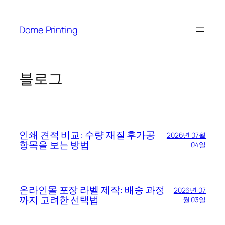
콘
텐
Dome Printing
츠
로
바
로
블로그
가
기
인쇄 견적 비교: 수량 재질 후가공
2026년 07월
항목을 보는 방법
04일
온라인몰 포장 라벨 제작: 배송 과정
2026년 07
까지 고려한 선택법
월 03일