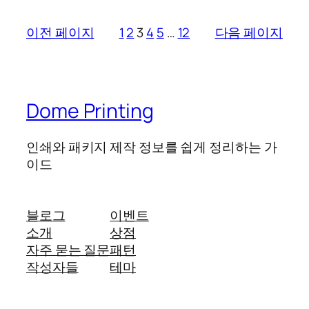
이전 페이지
1
2
3
4
5
…
12
다음 페이지
Dome Printing
인쇄와 패키지 제작 정보를 쉽게 정리하는 가
이드
블로그
이벤트
소개
상점
자주 묻는 질문
패턴
작성자들
테마