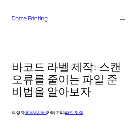
콘
텐
Dome Printing
츠
로
바
로
가
기
바코드 라벨 제작: 스캔
오류를 줄이는 파일 준
비법을 알아보자
작성자
dmssk3388
카테고리:
라벨 제작